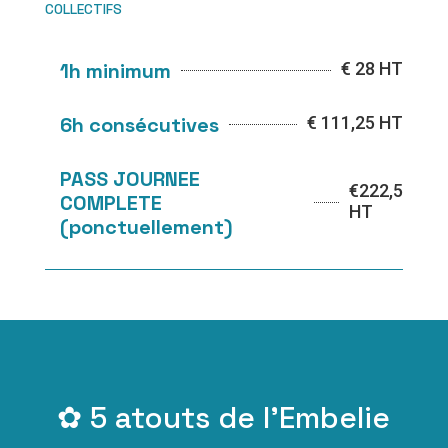
collectifs
1h minimum
€
28 HT
6h consécutives
€
111,25 HT
PASS JOURNEE
€
222,5
COMPLETE
HT
(ponctuellement)
✿ 5 atouts de l'Embelie