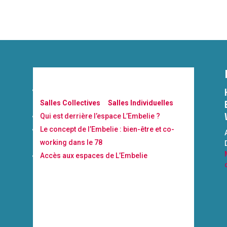
À propos
Nos 7 espaces à louer à la carte au Chesnay :
Salles Collectives
&
Salles Individuelles
Qui est derrière l’espace L’Embelie ?
Le concept de l’Embelie : bien-être et co-
working dans le 78
Accès aux espaces de L’Embelie