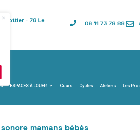
e Pottier - 78 Le

06 11 73 78 88

il
ESPACES À LOUER
Cours
Cycles
Ateliers
Les Pro
e sonore mamans bébés