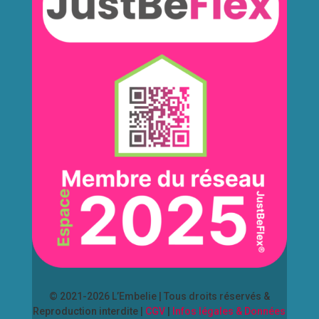
© 2021-2026 L’Embelie | Tous droits réservés &
Reproduction interdite |
CGV
|
Infos légales & Données